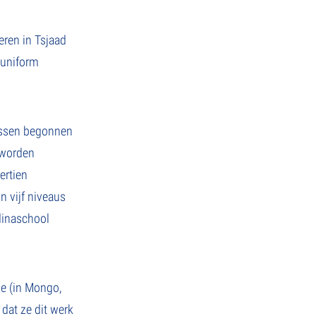
eren in Tsjaad
 uniform
lassen begonnen
 worden
ertien
n vijf niveaus
dinaschool
ze (in Mongo,
dat ze dit werk