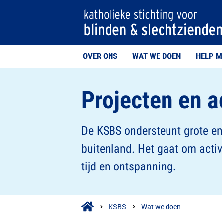
OVER ONS
WAT WE DOEN
HELP M
Projecten en ac
De KSBS ondersteunt grote en 
buitenland. Het gaat om activi
tijd en ontspanning.
KSBS
Wat we doen