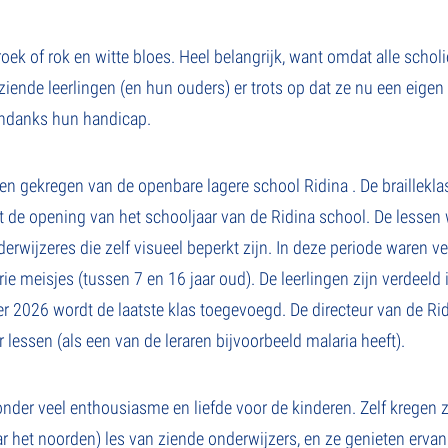
ek of rok en witte bloes. Heel belangrijk, want omdat alle scholi
ziende leerlingen (en hun ouders) er trots op dat ze nu een eigen
 ondanks hun handicap.
alen gekregen van de openbare lagere school Ridina . De braillek
et de opening van het schooljaar van de Ridina school. De lessen
rwijzeres die zelf visueel beperkt zijn. In deze periode waren ve
ie meisjes (tussen 7 en 16 jaar oud). De leerlingen zijn verdeeld i
er 2026 wordt de laatste klas toegevoegd. De directeur van de Ri
or lessen (als een van de leraren bijvoorbeeld malaria heeft).
nder veel enthousiasme en liefde voor de kinderen. Zelf kregen 
 het noorden) les van ziende onderwijzers, en ze genieten ervan 