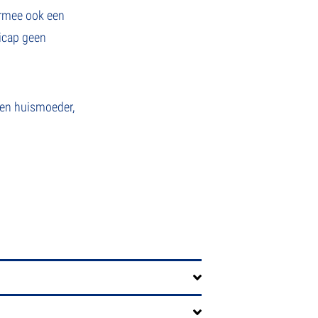
armee ook een
dicap geen
 een huismoeder,