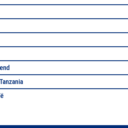
rend
 Tanzania
ië