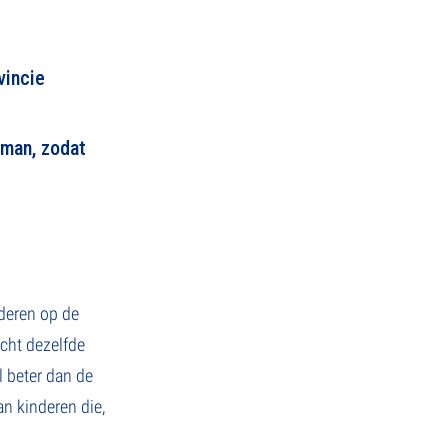
vincie
iman, zodat
nderen op de
cht dezelfde
l beter dan de
n kinderen die,