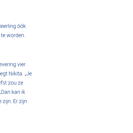
leerling óók
 te worden.
.
evering vier
egt Nikita. „Je
iefst zou ze
 „Dan kan ik
ijn. Er zijn