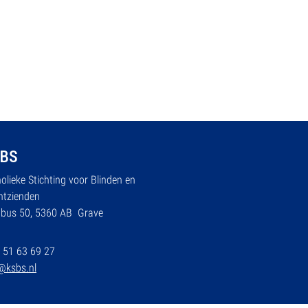
BS
olieke Stichting voor Blinden en
htzienden
tbus 50, 5360 AB Grave
 51 63 69 27
@ksbs.nl