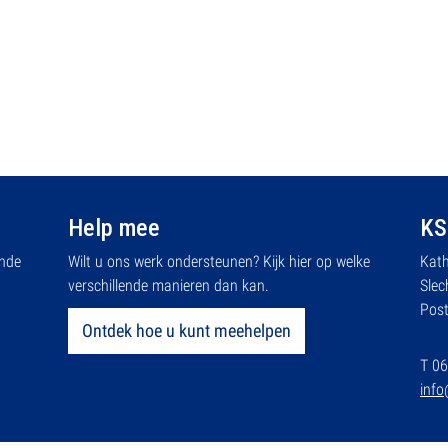
Help mee
KS
ende
Wilt u ons werk ondersteunen? Kijk hier op welke
Kath
verschillende manieren dan kan.
Slec
Pos
Ontdek hoe u kunt meehelpen
T 06
info