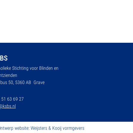
BS
olieke Stichting voor Blinden en
htzienden
tbus 50, 5360 AB Grave
 51 63 69 27
@ksbs.nl
ntwerp website: Weijsters & Kooij vormgevers