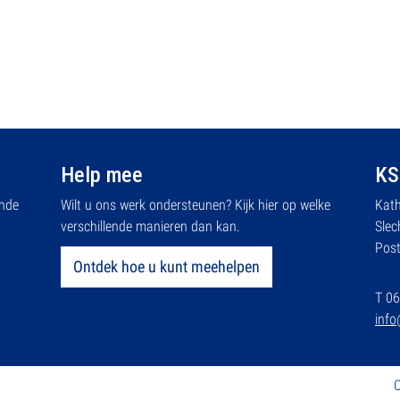
Help mee
KS
ende
Wilt u ons werk ondersteunen? Kijk hier op welke
Kath
verschillende manieren dan kan.
Slec
Pos
Ontdek hoe u kunt meehelpen
T 06
info
O