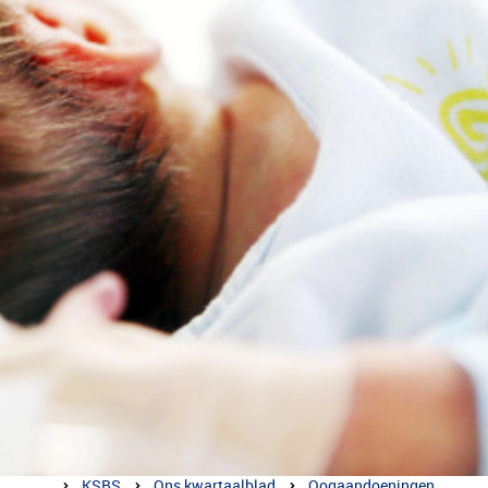
KSBS
Ons kwartaalblad
Oogaandoeningen