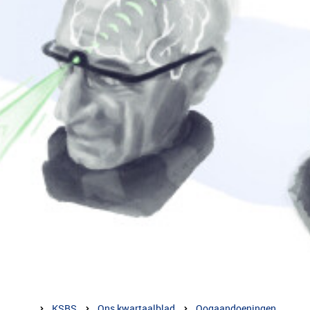
KSBS
Ons kwartaalblad
Oogaandoeningen